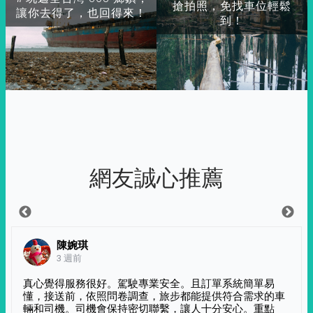
搶拍照，免找車位輕鬆
讓你去得了，也回得來！
到！
網友誠心推薦
陳婉琪
3 週前
真心覺得服務很好。駕駛專業安全。且訂單系統簡單易
懂，接送前，依照問卷調查，旅步都能提供符合需求的車
輛和司機。司機會保持密切聯繫，讓人十分安心。重點