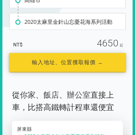
高雄市
2020太麻里金針山忘憂花海系列活動
4650
NT$
起
輸入地址、位置獲取報價 →
從
你家
、
飯店
、
辦公室
直接上
車，
比搭高鐵轉計程車還便宜
屏東縣