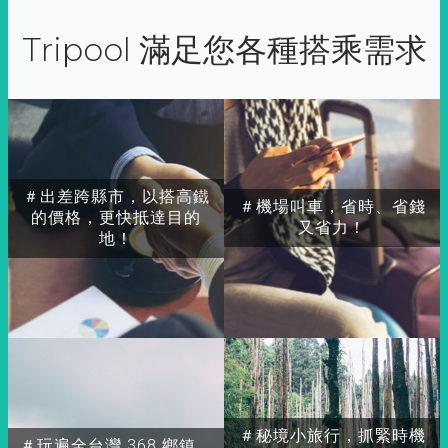
Tripool 滿足您各種搭乘需求
＃出差跨縣市，以搭高鐵
＃機場叫車，省時、省錢
的價格，更快抵達目的
又省力！
地！
＃秘境小旅行，抓緊時機
＃玩遍全台灣 368 鄉鎮，