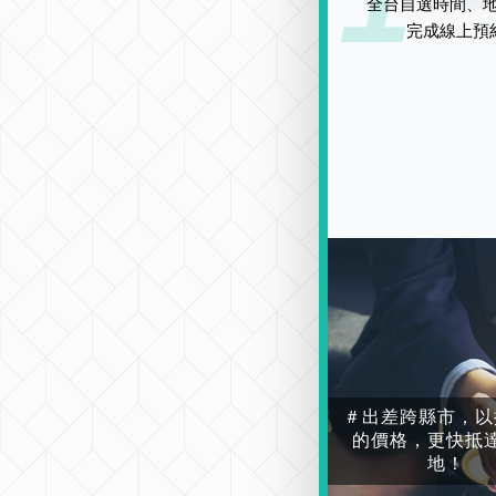
全台自選時間、地
完成線上預
＃出差跨縣市，以
的價格，更快抵
地！