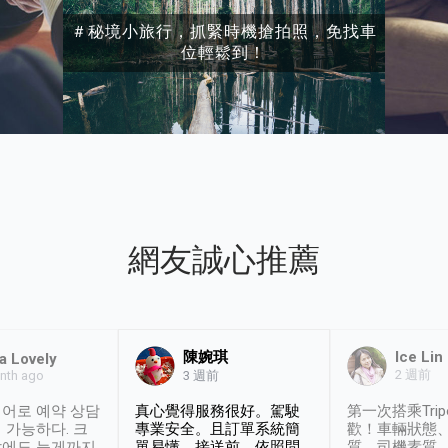
＃秘境小旅行，抓緊時機搶拍照，免找車
位輕鬆到！
網友誠心推薦
陳婉琪
Ice Lin
a Lovely
2 週前
nth ago
3 週前
어로 예약 상담
真心覺得服務很好。駕駛
第一次搭乘Trip
 가능하다. 크
專業安全。且訂單系統簡
歡！車輛狀態
날에도 늦게까지
單易懂，接送前，依照問
質、司機素質