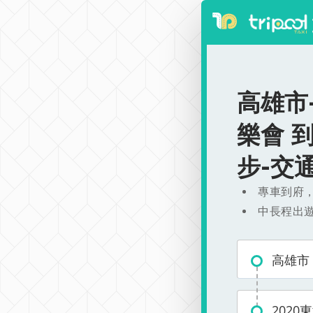
高雄市
樂會 到
步-交
專車到府
中長程出
高雄市
202