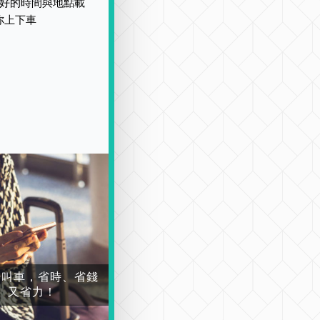
好的時間與地點載
你上下車
場叫車，省時、省錢
又省力！