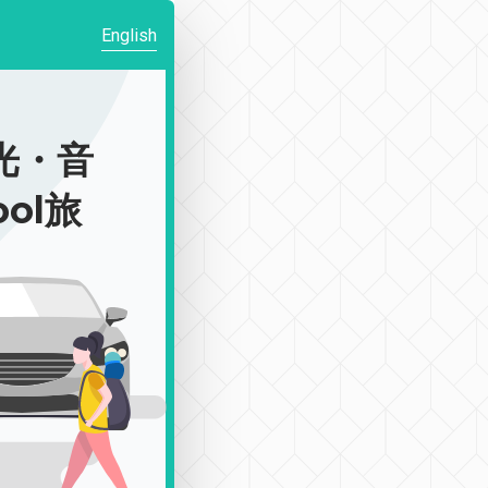
English
光・音
ool旅