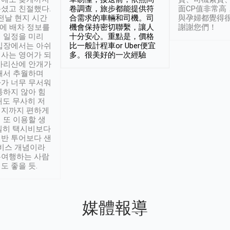
셨고 친절했다.
卷調查，旅步都能提供符
面CP值非常高
 전날 현지 시간
合需求的車輛和司機。司
與孕婦都覺得
시에 배차 정보를
機會保持密切聯繫，讓人
謝謝您們！
 일정을 미리
十分安心。重點是，價格
입장에서는 아쉬
比一般計程車or Uber便宜
사는 영어가 되
多。很美好的一次經驗
아리산에 안개가
해서 추월하며
가 너무 무서워
통하지 않아 힘
래도 무사히 저
적지까지 편하게
 또 이용할 생
실히 택시비보다
반 투어보다 샌
서비스 개념이라
유여행하는 사람
도 좋을 듯.
媒體報導