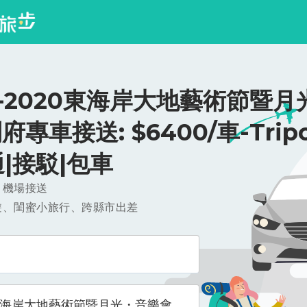
-2020東海岸大地藝術節暨月
府專車接送: $6400/車-Trip
通|接駁|包車
，機場接送
遊、閨蜜小旅行、跨縣市出差
0東海岸大地藝術節暨月光・音樂會