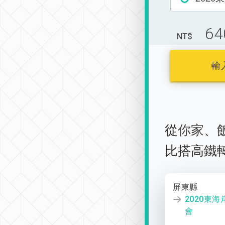
64
NT$
輸
從
你家
、
比搭高鐵
屏東縣
2020東
會