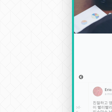
Sean Lee
Jack Ng
Eric
2018年12月30日
1個月前
a mo
ooking to Lavender
Tripool provides great
친절하고 영
- taichung.
service, vehicles in good-
이 빨리빨리
nous area with
condition and the driver
리스마스 