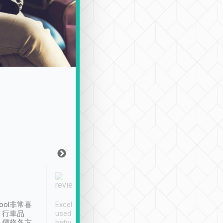
Joy Marsh
Benny Lau
1月12日
1 個月前
ool非常喜
Excellent service. We have
清境入住1晚, 由
、行車品
used Tripool to travel
清境, 都是乘坐由 Tri
、價格各方
between cities in Taiwan.
安排的車子, 接送都