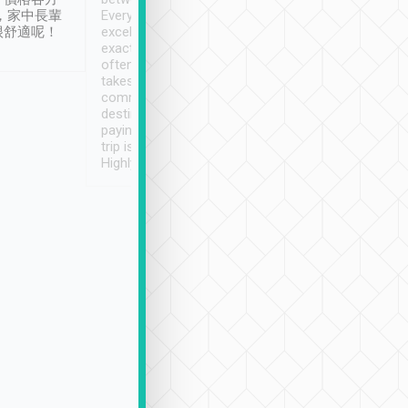
，家中長輩
Every driver has been
去程司機早10分鐘到
很舒適呢！
excellent and arrives
程時遇上道路阻塞, 
exactly on time. As there is
鐘到達(可以接受),
often limited English it
潔, 沒有煙味, 車
takes the difficulty out of
定
communicating the
destination details and
paying online prior to the
trip is very convenient.
Highly recommended