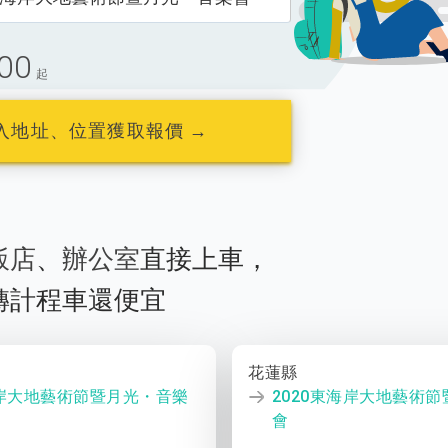
00
起
入地址、位置獲取報價 →
飯店
、
辦公室
直接上車，
轉計程車還便宜
花蓮縣
海岸大地藝術節暨月光・音樂
2020東海岸大地藝術
會