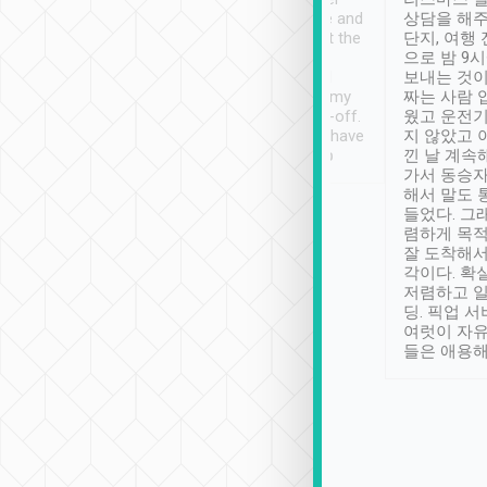
ny public transport.
service was awesome and
상담을 해주
er was so helpful
thoughtful. Driver went the
단지, 여행
ty ( telling us
extra mile on my last
으로 밤 9
ther places of
booking to confirm if I
보내는 것이
t not known to
have safely arrived at my
짜는 사람 
 so definitely more
destination after drop-off.
웠고 운전기
se” feels). Really
Definitely something I have
지 않았고 
t. No delay in
not seen elsewhere 👍
낀 날 계속
and had a lovely
가서 동승자
up to lavender
해서 말도 
 Thank you tripool!
들었다. 그
렴하게 목
잘 도착해서
각이다. 확
저렴하고 일
딩. 픽업 
여럿이 자
들은 애용해