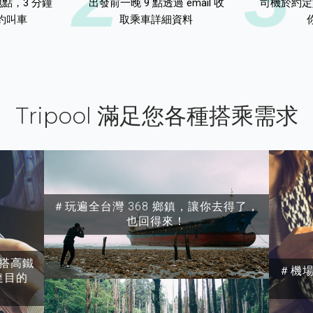
點，3 分鐘
出發前一晚 9 點透過 email 收
司機於約定
約叫車
取乘車詳細資料
Tripool 滿足您各種搭乘需求
＃玩遍全台灣 368 鄉鎮，讓你去得了，
也回得來！
搭高鐵
＃機
達目的