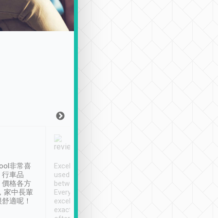
Joy Marsh
Benny Lau
1月12日
1 個月前
ool非常喜
Excellent service. We have
清境入住1晚, 由
、行車品
used Tripool to travel
清境, 都是乘坐由 Tri
、價格各方
between cities in Taiwan.
安排的車子, 接送都
，家中長輩
Every driver has been
去程司機早10分鐘到
很舒適呢！
excellent and arrives
程時遇上道路阻塞, 
exactly on time. As there is
鐘到達(可以接受),