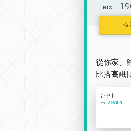
19
NT$
輸
從
你家
、
比搭高鐵
台中市
25villa