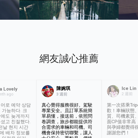
網友誠心推薦
陳婉琪
Ice Lin
a Lovely
2 週前
nth ago
3 週前
어로 예약 상담
真心覺得服務很好。駕駛
第一次搭乘Trip
 가능하다. 크
專業安全。且訂單系統簡
歡！車輛狀態
날에도 늦게까지
單易懂，接送前，依照問
質、司機素質
셨고 친절했다.
卷調查，旅步都能提供符
面CP值非常高
 전날 현지 시간
合需求的車輛和司機。司
與孕婦都覺得
시에 배차 정보를
機會保持密切聯繫，讓人
謝謝您們！