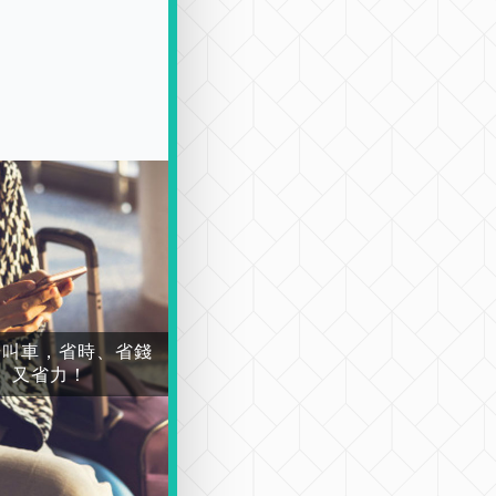
場叫車，省時、省錢
又省力！