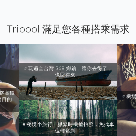
Tripool 滿足您各種搭乘需求
＃玩遍全台灣 368 鄉鎮，讓你去得了，
也回得來！
搭高鐵
＃機
達目的
＃秘境小旅行，抓緊時機搶拍照，免找車
位輕鬆到！