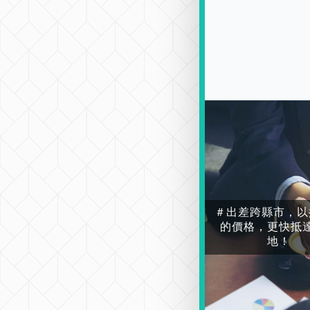
＃出差跨縣市，以
的價格，更快抵
地！