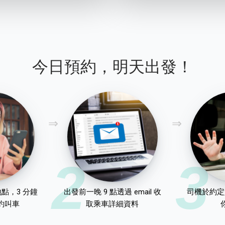
今日預約，明天出發！
2
3
點，3 分鐘
出發前一晚 9 點透過 email 收
司機於約定
約叫車
取乘車詳細資料