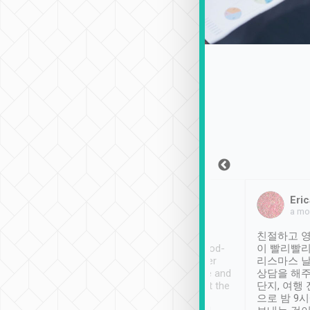
Sean Lee
Jack Ng
Eric
2018年12月30日
1個月前
a mo
ooking to Lavender
Tripool provides great
친절하고 영
- taichung.
service, vehicles in good-
이 빨리빨리
nous area with
condition and the driver
리스마스 
ny public transport.
service was awesome and
상담을 해주
er was so helpful
thoughtful. Driver went the
단지, 여행
ty ( telling us
extra mile on my last
으로 밤 9