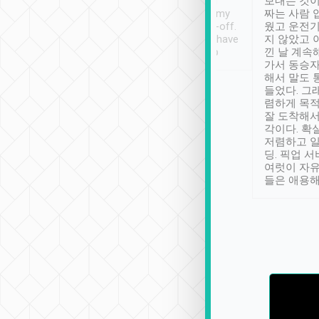
ther places of
booking to confirm if I
보내는 것이
t not known to
have safely arrived at my
짜는 사람 
 so definitely more
destination after drop-off.
웠고 운전기
se” feels). Really
Definitely something I have
지 않았고 
t. No delay in
not seen elsewhere 👍
낀 날 계속
and had a lovely
가서 동승자
up to lavender
해서 말도 
 Thank you tripool!
들었다. 그
렴하게 목
잘 도착해서
각이다. 확
저렴하고 일
딩. 픽업 
여럿이 자
들은 애용해