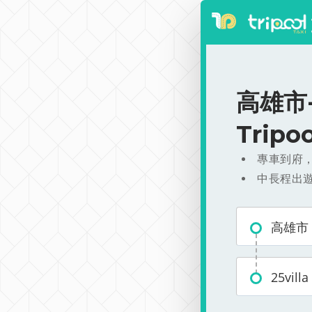
高雄市-
Trip
專車到府
中長程出
高雄市
25villa