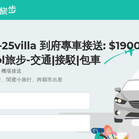
25villa 到府專車接送: $1900
ool旅步-交通|接駁|包車
，機場接送
遊、閨蜜小旅行、跨縣市出差