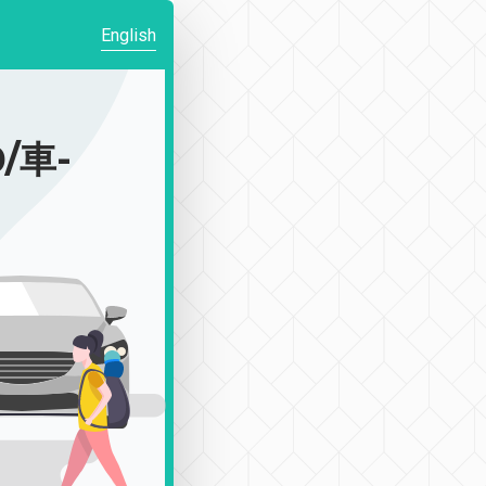
English
/車-