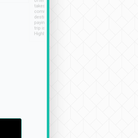
often limited English it
潔, 沒有煙味, 車
takes the difficulty out of
定
communicating the
destination details and
paying online prior to the
trip is very convenient.
Highly recommended