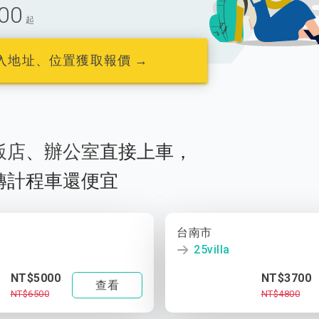
00
起
入地址、位置獲取報價 →
飯店
、
辦公室
直接上車，
轉計程車還便宜
台南市
25villa
NT$5000
NT$3700
查看
NT$6500
NT$4800