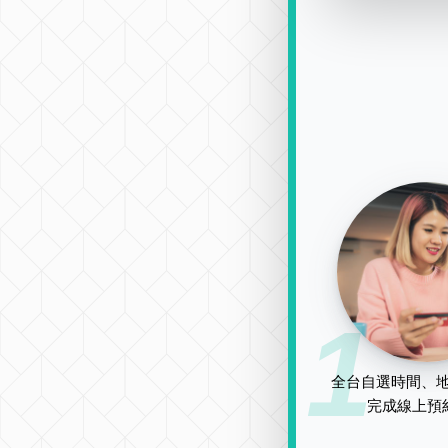
1
全台自選時間、地
完成線上預