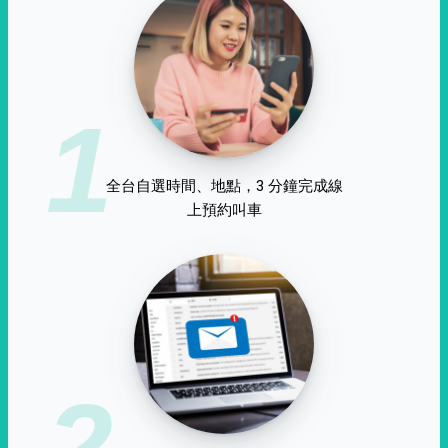
1
全台自選時間、地點，3 分鐘完成線
上預約叫車
2