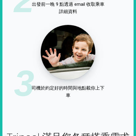
出發前一晚 9 點透過 email 收取乘車
詳細資料
3
司機於約定好的時間與地點載你上下
車