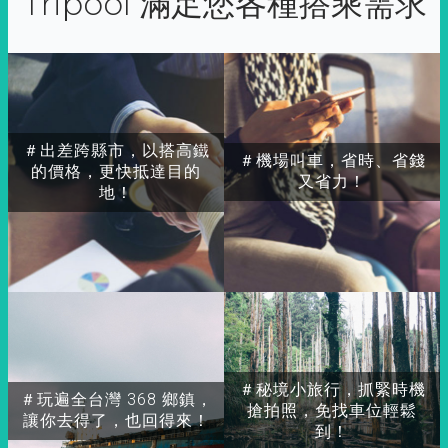
Tripool 滿足您各種搭乘需求
＃出差跨縣市，以搭高鐵
＃機場叫車，省時、省錢
的價格，更快抵達目的
又省力！
地！
＃秘境小旅行，抓緊時機
＃玩遍全台灣 368 鄉鎮，
搶拍照，免找車位輕鬆
讓你去得了，也回得來！
到！