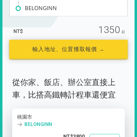
BELONGINN
1350
NT$
起
輸入地址、位置獲取報價 →
從
你家
、
飯店
、
辦公室
直接上
車，
比搭高鐵轉計程車還便宜
桃園市
BELONGINN
NT$3800