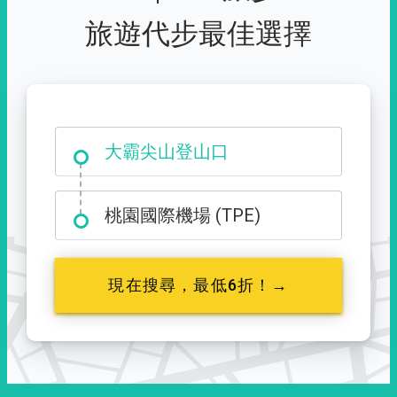
旅遊代步最佳選擇
大霸尖山登山口
桃園國際機場 (TPE)
現在搜尋，最低6折！→