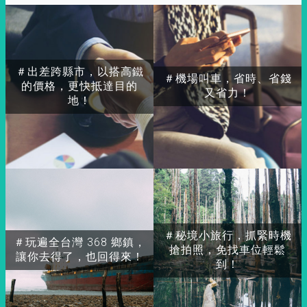
＃出差跨縣市，以搭高鐵
＃機場叫車，省時、省錢
的價格，更快抵達目的
又省力！
地！
＃秘境小旅行，抓緊時機
＃玩遍全台灣 368 鄉鎮，
搶拍照，免找車位輕鬆
讓你去得了，也回得來！
到！