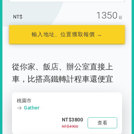
1350
NT$
起
輸入地址、位置獲取報價 →
從
你家
、
飯店
、
辦公室
直接上
車，
比搭高鐵轉計程車還便宜
桃園市
Gather
NT$3800
查看
NT$4900