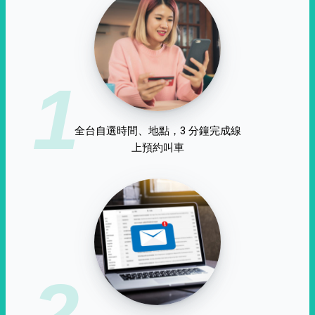
1
全台自選時間、地點，3 分鐘完成線
上預約叫車
2