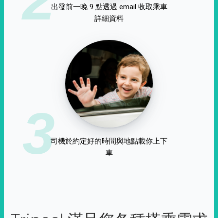
出發前一晚 9 點透過 email 收取乘車
詳細資料
3
司機於約定好的時間與地點載你上下
車