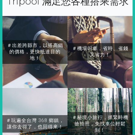
Tripool 滿足您各種搭乘需求
＃出差跨縣市，以搭高鐵
＃機場叫車，省時、省錢
的價格，更快抵達目的
又省力！
地！
＃秘境小旅行，抓緊時機
＃玩遍全台灣 368 鄉鎮，
搶拍照，免找車位輕鬆
讓你去得了，也回得來！
到！