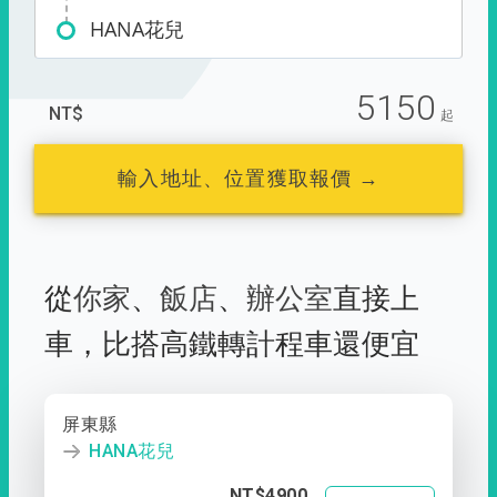
HANA花兒
5150
NT$
起
輸入地址、位置獲取報價 →
從
你家
、
飯店
、
辦公室
直接上
車，
比搭高鐵轉計程車還便宜
屏東縣
HANA花兒
NT$4900