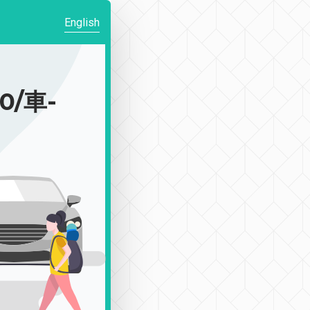
English
0/車-