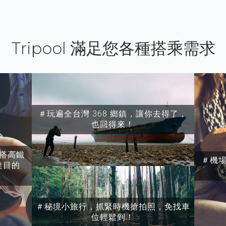
Tripool 滿足您各種搭乘需求
＃玩遍全台灣 368 鄉鎮，讓你去得了，
也回得來！
搭高鐵
＃機
達目的
＃秘境小旅行，抓緊時機搶拍照，免找車
位輕鬆到！