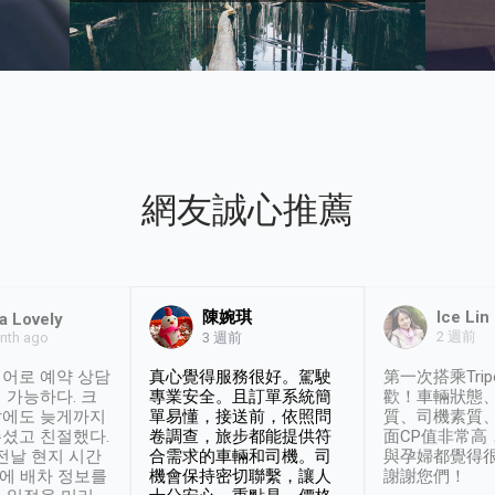
網友誠心推薦
陳婉琪
Ice Lin
a Lovely
2 週前
nth ago
3 週前
어로 예약 상담
真心覺得服務很好。駕駛
第一次搭乘Trip
 가능하다. 크
專業安全。且訂單系統簡
歡！車輛狀態
날에도 늦게까지
單易懂，接送前，依照問
質、司機素質
셨고 친절했다.
卷調查，旅步都能提供符
面CP值非常高
 전날 현지 시간
合需求的車輛和司機。司
與孕婦都覺得
시에 배차 정보를
機會保持密切聯繫，讓人
謝謝您們！