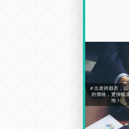
＃出差跨縣市，以
的價格，更快抵
地！