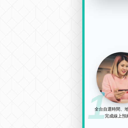
1
全台自選時間、地
完成線上預