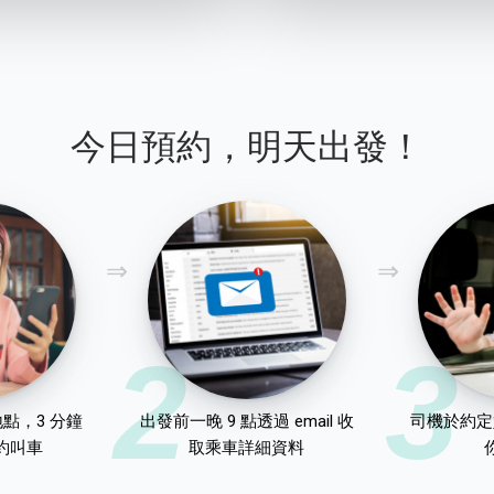
今日預約，明天出發！
2
3
點，3 分鐘
出發前一晚 9 點透過 email 收
司機於約定
約叫車
取乘車詳細資料