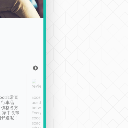
Joy Marsh
Benny Lau
1月12日
1 個月前
ool非常喜
Excellent service. We have
清境入住1晚, 由
、行車品
used Tripool to travel
清境, 都是乘坐由 Tri
、價格各方
between cities in Taiwan.
安排的車子, 接送都
，家中長輩
Every driver has been
去程司機早10分鐘到
很舒適呢！
excellent and arrives
程時遇上道路阻塞, 
exactly on time. As there is
鐘到達(可以接受),