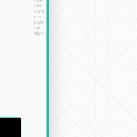
often limited English it
潔, 沒有煙味, 車
takes the difficulty out of
定
communicating the
destination details and
paying online prior to the
trip is very convenient.
Highly recommended