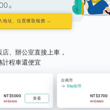
00
起
入地址、位置獲取報價 →
飯店
、
辦公室
直接上車，
轉計程車還便宜
台南市
Ola南灣
NT$5000
NT$3700
查看
NT$6500
NT$4800