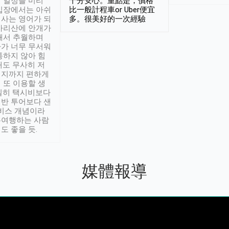
 일정을 미리
十分安心。重點是，價格
입장에서는 아쉬
比一般計程車or Uber便宜
사는 영어가 되
多。很美好的一次經驗
아리산에 안개가
해서 추월하며
가 너무 무서워
통하지 않아 힘
래도 무사히 저
적지까지 편하게
 또 이용할 생
실히 택시비보다
반 투어보다 샌
서비스 개념이라
유여행하는 사람
도 좋을 듯.
媒體報導