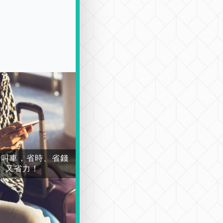
場叫車，省時、省錢
又省力！