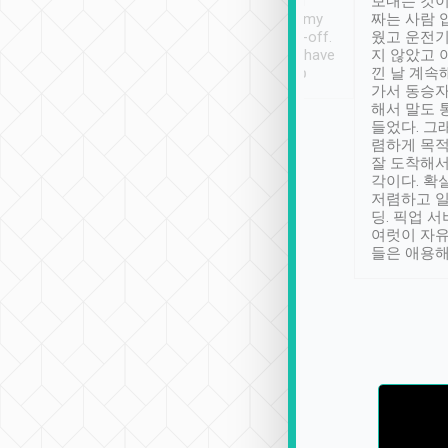
ther places of
booking to confirm if I
보내는 것이
t not known to
have safely arrived at my
짜는 사람 
 so definitely more
destination after drop-off.
웠고 운전기
se” feels). Really
Definitely something I have
지 않았고 
t. No delay in
not seen elsewhere 👍
낀 날 계속
and had a lovely
가서 동승자
up to lavender
해서 말도 
 Thank you tripool!
들었다. 그
렴하게 목
잘 도착해서
각이다. 확
저렴하고 일
딩. 픽업 
여럿이 자
들은 애용해