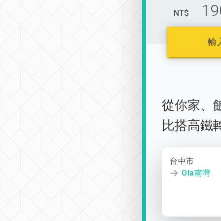
19
NT$
輸
從
你家
、
比搭高鐵
台中市
Ola南灣