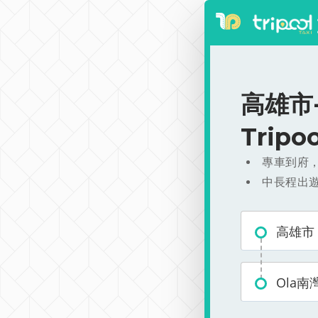
高雄市-
Trip
專車到府
中長程出
高雄市
Ola南