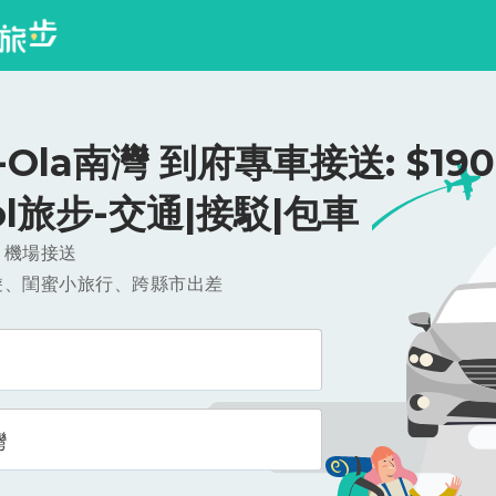
Ola南灣 到府專車接送: $190
ool旅步-交通|接駁|包車
，機場接送
遊、閨蜜小旅行、跨縣市出差
灣