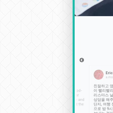
Sean Lee
Jack Ng
Eric
2018年12月30日
1個月前
a mo
ooking to Lavender
Tripool provides great
친절하고 영
- taichung.
service, vehicles in good-
이 빨리빨리
nous area with
condition and the driver
리스마스 
ny public transport.
service was awesome and
상담을 해주
er was so helpful
thoughtful. Driver went the
단지, 여행
ty ( telling us
extra mile on my last
으로 밤 9