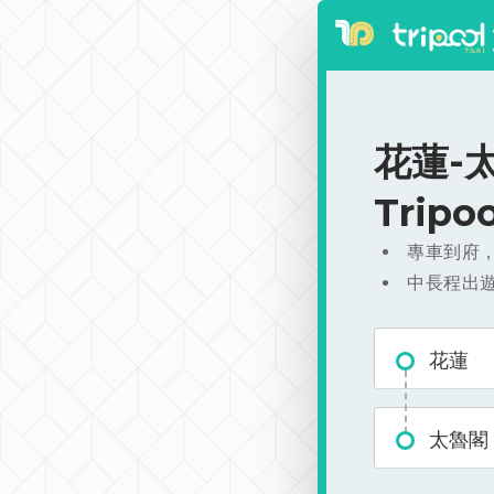
花蓮-太
Trip
專車到府
中長程出
花蓮
太魯閣