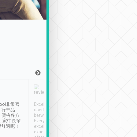
Joy Marsh
Benny Lau
1月12日
1 個月前
ool非常喜
Excellent service. We have
清境入住1晚, 由
、行車品
used Tripool to travel
清境, 都是乘坐由 Tri
、價格各方
between cities in Taiwan.
安排的車子, 接送都
，家中長輩
Every driver has been
去程司機早10分鐘到
很舒適呢！
excellent and arrives
程時遇上道路阻塞, 
exactly on time. As there is
鐘到達(可以接受),