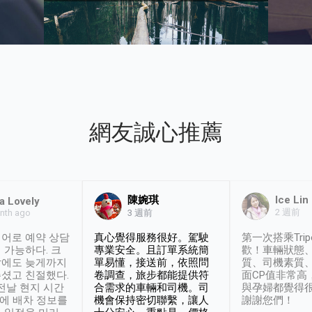
網友誠心推薦
陳婉琪
Ice Lin
a Lovely
2 週前
nth ago
3 週前
어로 예약 상담
真心覺得服務很好。駕駛
第一次搭乘Trip
 가능하다. 크
專業安全。且訂單系統簡
歡！車輛狀態
날에도 늦게까지
單易懂，接送前，依照問
質、司機素質
셨고 친절했다.
卷調查，旅步都能提供符
面CP值非常高
 전날 현지 시간
合需求的車輛和司機。司
與孕婦都覺得
시에 배차 정보를
機會保持密切聯繫，讓人
謝謝您們！