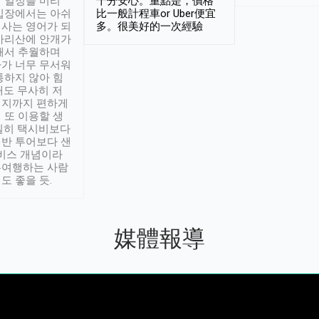
 일정을 미리
十分安心。重點是，價格
입장에서는 아쉬
比一般計程車or Uber便宜
사는 영어가 되
多。很美好的一次經驗
아리산에 안개가
해서 추월하며
가 너무 무서워
통하지 않아 힘
래도 무사히 저
적지까지 편하게
 또 이용할 생
실히 택시비보다
반 투어보다 샌
서비스 개념이라
유여행하는 사람
도 좋을 듯.
媒體報導