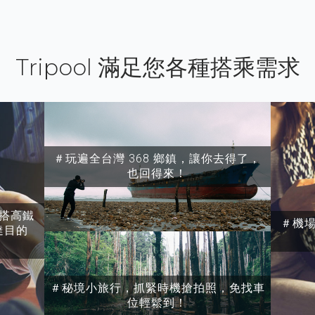
Tripool 滿足您各種搭乘需求
＃玩遍全台灣 368 鄉鎮，讓你去得了，
也回得來！
搭高鐵
＃機
達目的
＃秘境小旅行，抓緊時機搶拍照，免找車
位輕鬆到！