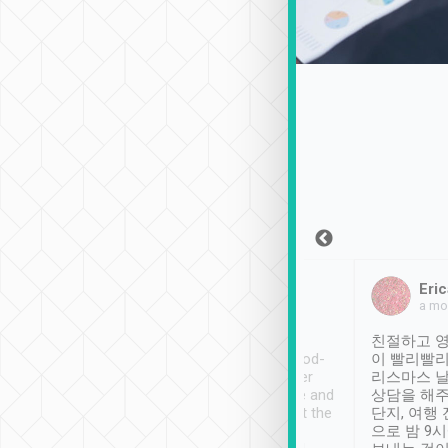
Sean Lee
Jack Ng
Eric
2018年12月30日
1個月前
a mo
ooking to Lavender
Tripool provides great
친절하고 영
- taichung.
service, vehicles in good-
이 빨리빨리
nous area with
condition and the driver
리스마스 
ny public transport.
service was awesome and
상담을 해주
er was so helpful
thoughtful. Driver went the
단지, 여행
ty ( telling us
extra mile on my last
으로 밤 9