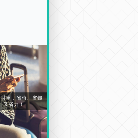
場叫車，省時、省錢
又省力！