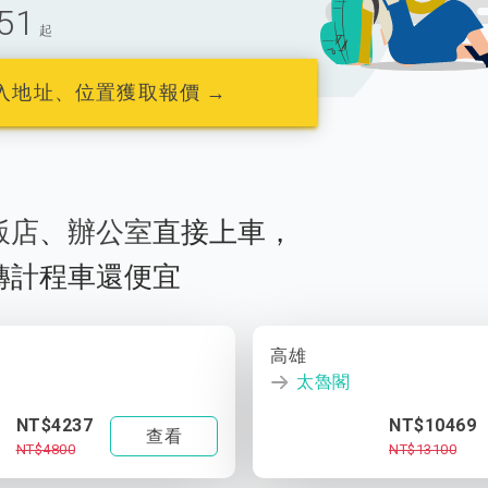
51
起
入地址、位置獲取報價 →
飯店
、
辦公室
直接上車，
轉計程車還便宜
高雄
太魯閣
NT$4237
NT$10469
查看
NT$4800
NT$13100