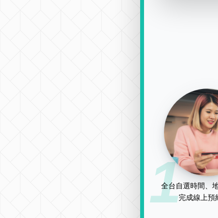
1
全台自選時間、地
完成線上預