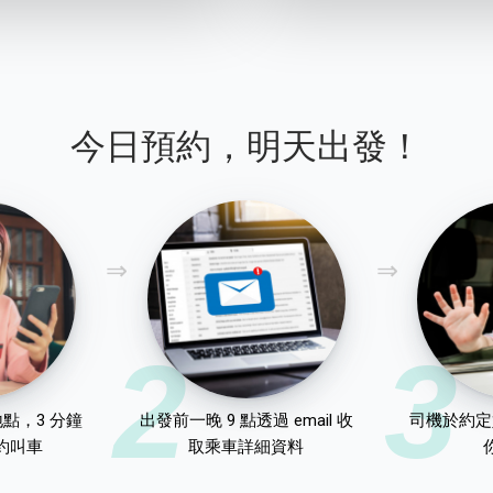
今日預約，明天出發！
2
3
點，3 分鐘
出發前一晚 9 點透過 email 收
司機於約定
約叫車
取乘車詳細資料