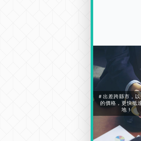
＃出差跨縣市，以
的價格，更快抵
地！