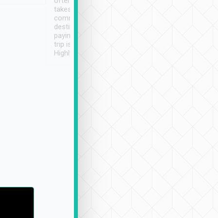
often limited English it
潔, 沒有煙味, 車
takes the difficulty out of
定
communicating the
destination details and
paying online prior to the
trip is very convenient.
Highly recommended