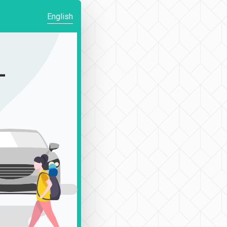
English
-