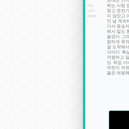
ther places of
booking to confirm if I
보내는 것이
t not known to
have safely arrived at my
짜는 사람 
 so definitely more
destination after drop-off.
웠고 운전기
se” feels). Really
Definitely something I have
지 않았고 
t. No delay in
not seen elsewhere 👍
낀 날 계속
and had a lovely
가서 동승자
up to lavender
해서 말도 
 Thank you tripool!
들었다. 그
렴하게 목
잘 도착해서
각이다. 확
저렴하고 일
딩. 픽업 
여럿이 자
들은 애용해