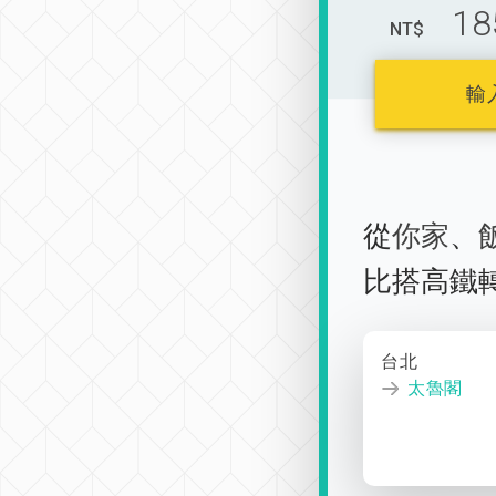
18
NT$
輸
從
你家
、
比搭高鐵
台北
太魯閣