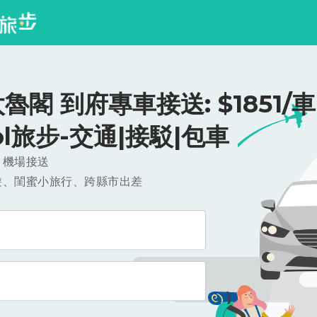
魯閣 到府專車接送: $1851/車
ool旅步-交通|接駁|包車
，機場接送
遊、閨蜜小旅行、跨縣市出差