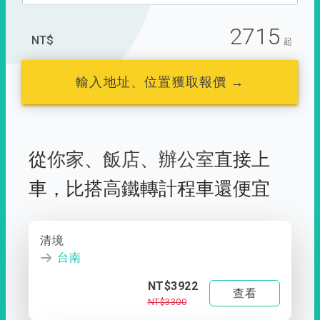
2715
NT$
起
輸入地址、位置獲取報價 →
從
你家
、
飯店
、
辦公室
直接上
車，
比搭高鐵轉計程車還便宜
清境
台南
NT$3922
查看
NT$3300