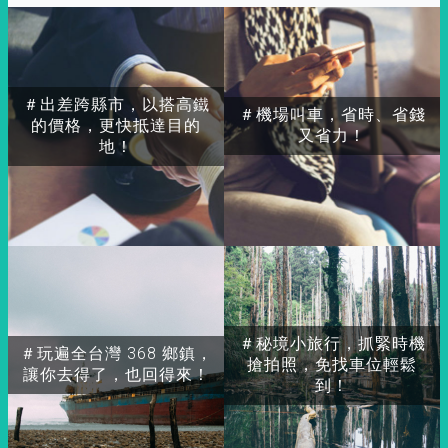
＃出差跨縣市，以搭高鐵
＃機場叫車，省時、省錢
的價格，更快抵達目的
又省力！
地！
＃秘境小旅行，抓緊時機
＃玩遍全台灣 368 鄉鎮，
搶拍照，免找車位輕鬆
讓你去得了，也回得來！
到！