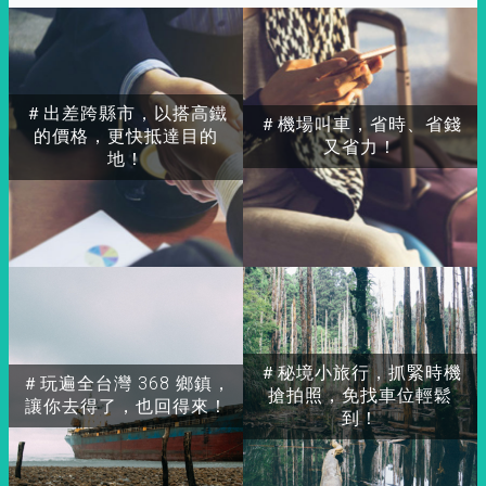
＃出差跨縣市，以搭高鐵
＃機場叫車，省時、省錢
的價格，更快抵達目的
又省力！
地！
＃秘境小旅行，抓緊時機
＃玩遍全台灣 368 鄉鎮，
搶拍照，免找車位輕鬆
讓你去得了，也回得來！
到！