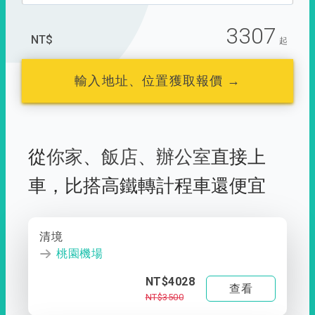
3307
NT$
起
輸入地址、位置獲取報價 →
從
你家
、
飯店
、
辦公室
直接上
車，
比搭高鐵轉計程車還便宜
清境
桃園機場
NT$4028
查看
NT$3500