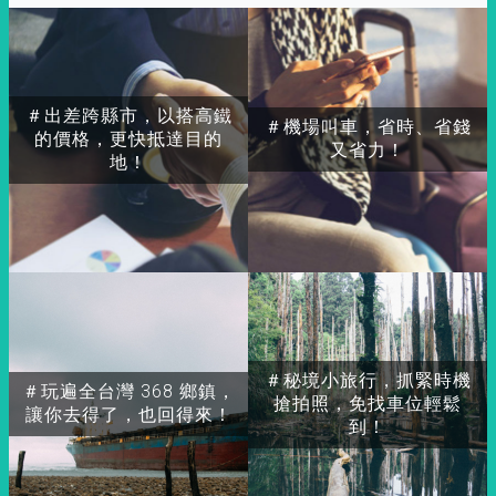
＃出差跨縣市，以搭高鐵
＃機場叫車，省時、省錢
的價格，更快抵達目的
又省力！
地！
＃秘境小旅行，抓緊時機
＃玩遍全台灣 368 鄉鎮，
搶拍照，免找車位輕鬆
讓你去得了，也回得來！
到！