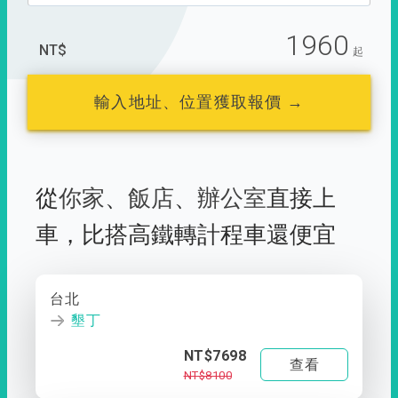
1960
NT$
起
輸入地址、位置獲取報價 →
從
你家
、
飯店
、
辦公室
直接上
車，
比搭高鐵轉計程車還便宜
台北
墾丁
NT$7698
查看
NT$8100