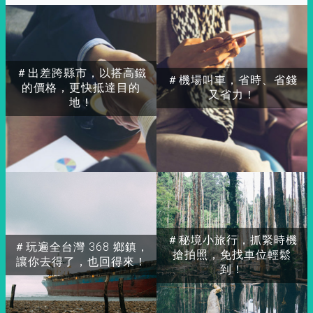
＃出差跨縣市，以搭高鐵
＃機場叫車，省時、省錢
的價格，更快抵達目的
又省力！
地！
＃秘境小旅行，抓緊時機
＃玩遍全台灣 368 鄉鎮，
搶拍照，免找車位輕鬆
讓你去得了，也回得來！
到！