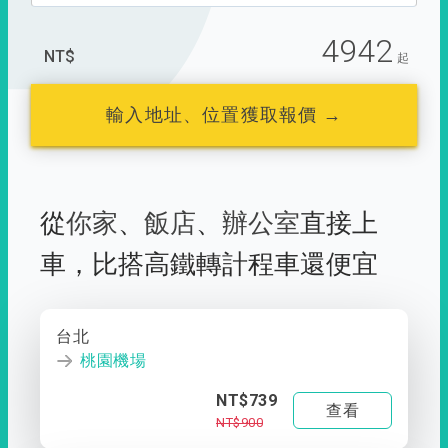
4942
NT$
起
輸入地址、位置獲取報價 →
從
你家
、
飯店
、
辦公室
直接上
車，
比搭高鐵轉計程車還便宜
台北
桃園機場
NT$739
查看
NT$900