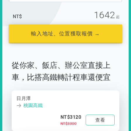
1642
NT$
起
輸入地址、位置獲取報價 →
從
你家
、
飯店
、
辦公室
直接上
車，
比搭高鐵轉計程車還便宜
日月潭
桃園高鐵
NT$3120
查看
NT$3300