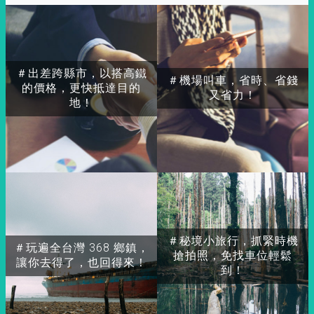
＃出差跨縣市，以搭高鐵
＃機場叫車，省時、省錢
的價格，更快抵達目的
又省力！
地！
＃秘境小旅行，抓緊時機
＃玩遍全台灣 368 鄉鎮，
搶拍照，免找車位輕鬆
讓你去得了，也回得來！
到！