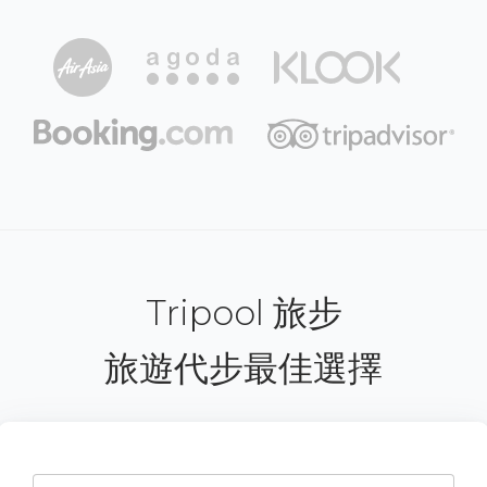
Tripool 旅步
旅遊代步最佳選擇