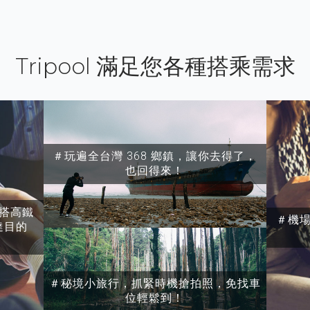
Tripool 滿足您各種搭乘需求
＃玩遍全台灣 368 鄉鎮，讓你去得了，
也回得來！
搭高鐵
＃機
達目的
＃秘境小旅行，抓緊時機搶拍照，免找車
位輕鬆到！